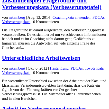
Zusammenspiel Frageroutine und
Verbesserungskata (Verbesserungstafel)
von
mkamberg
|
Aug. 12, 2014
|
Coachingkata anwenden
,
PDCAs
,
Verbesserungskata
| 0 Kommentieren
Die Frageroutine ist darauf ausgerichtet, den Verbesserungsprozess
voranzutreiben. Da es sich hierbei um verschiedenste Informationen
handelt und es im Coaching nicht darum geht, Gedächtnis zu
trainieren, müssen die Antworten auf jede einzelne Frage des
Coaches auf...
Unterschiedliche Arbeitsweisen
von
mkamberg
|
Okt. 6, 2012
|
Hintergrund
,
PDCAs
,
Toyota Kata
,
Verbesserungskata
| 0 Kommentieren
Ein wesentlicher Unterschied zwischen der Arbeit mit der Kata und
klassischen Veränderungsprojekten liegt darin, dass die Kata ein
täglich von den Führungskräften vor Ort gelebter
Verbesserungsprozess ist. Die Mitarbeiter aller Hierarchieebenen
und in allen Bereichen...
Arbeit im Verbesserungskorridor