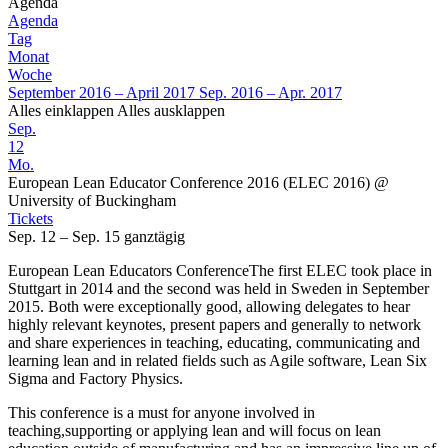
Agenda
Agenda
Tag
Monat
Woche
September 2016 – April 2017
Sep. 2016 – Apr. 2017
Alles einklappen
Alles ausklappen
Sep.
12
Mo.
European Lean Educator Conference 2016 (ELEC 2016)
@
University of Buckingham
Tickets
Sep. 12 – Sep. 15
ganztägig
European Lean Educators ConferenceThe first ELEC took place in
Stuttgart in 2014 and the second was held in Sweden in September
2015. Both were exceptionally good, allowing delegates to hear
highly relevant keynotes, present papers and generally to network
and share experiences in teaching, educating, communicating and
learning lean and in related fields such as Agile software, Lean Six
Sigma and Factory Physics.
This conference is a must for anyone involved in
teaching,supporting or applying lean and will focus on lean