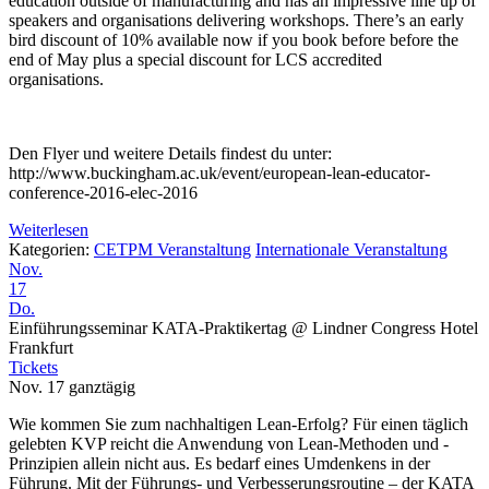
education outside of manufacturing and has an impressive line up of
speakers and organisations delivering workshops. There’s an early
bird discount of 10% available now if you book before before the
end of May plus a special discount for LCS accredited
organisations.
Den Flyer und weitere Details findest du unter:
http://www.buckingham.ac.uk/event/european-lean-educator-
conference-2016-elec-2016
Weiterlesen
Kategorien:
CETPM Veranstaltung
Internationale Veranstaltung
Nov.
17
Do.
Einführungsseminar KATA-Praktikertag
@ Lindner Congress Hotel
Frankfurt
Tickets
Nov. 17
ganztägig
Wie kommen Sie zum nachhaltigen Lean-Erfolg? Für einen täglich
gelebten KVP reicht die Anwendung von Lean-Methoden und -
Prinzipien allein nicht aus. Es bedarf eines Umdenkens in der
Führung. Mit der Führungs- und Verbesserungsroutine – der KATA