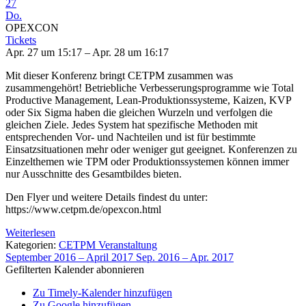
27
Do.
OPEXCON
Tickets
Apr. 27 um 15:17 – Apr. 28 um 16:17
Mit dieser Konferenz bringt CETPM zusammen was
zusammengehört! Betriebliche Verbesserungsprogramme wie Total
Productive Management, Lean-Produktionssysteme, Kaizen, KVP
oder Six Sigma haben die gleichen Wurzeln und verfolgen die
gleichen Ziele. Jedes System hat spezifische Methoden mit
entsprechenden Vor- und Nachteilen und ist für bestimmte
Einsatzsituationen mehr oder weniger gut geeignet. Konferenzen zu
Einzelthemen wie TPM oder Produktionssystemen können immer
nur Ausschnitte des Gesamtbildes bieten.
Den Flyer und weitere Details findest du unter:
https://www.cetpm.de/opexcon.html
Weiterlesen
Kategorien:
CETPM Veranstaltung
September 2016 – April 2017
Sep. 2016 – Apr. 2017
Gefilterten Kalender abonnieren
Zu Timely-Kalender hinzufügen
Zu Google hinzufügen